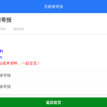
无敌猪哥报
猪哥报
:52
162401
资料
m
站或本资料，一起交流！
敌猪哥报
敌猪哥报
返回首页